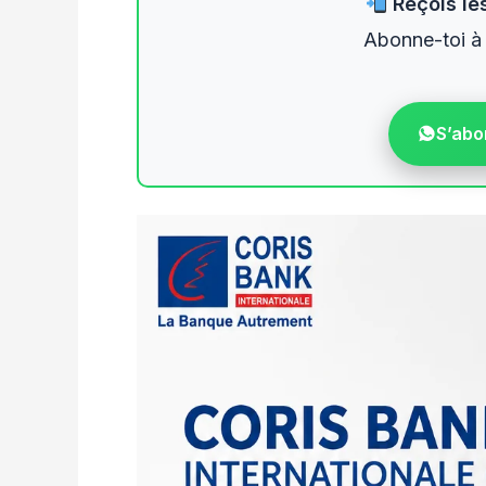
Reçois les
Abonne-toi à
S’abo