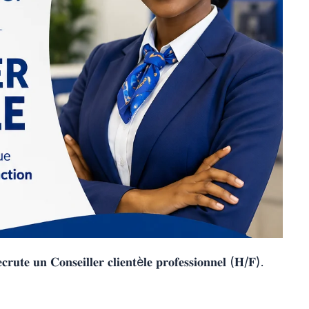
𝐜𝐫𝐮𝐭𝐞 𝐮𝐧 𝐂𝐨𝐧𝐬𝐞𝐢𝐥𝐥𝐞𝐫 𝐜𝐥𝐢𝐞𝐧𝐭è𝐥𝐞 𝐩𝐫𝐨𝐟𝐞𝐬𝐬𝐢𝐨𝐧𝐧𝐞𝐥 (𝐇/𝐅).