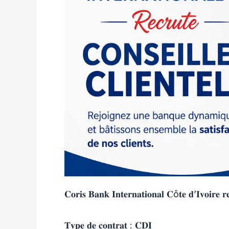
𝐂𝐨𝐫𝐢𝐬 𝐁𝐚𝐧𝐤 𝐈𝐧𝐭𝐞𝐫𝐧𝐚𝐭𝐢𝐨𝐧𝐚𝐥 𝐂ô𝐭𝐞 𝐝’𝐈𝐯𝐨𝐢𝐫𝐞 𝐫𝐞
𝐓𝐲𝐩𝐞 𝐝𝐞 𝐜𝐨𝐧𝐭𝐫𝐚𝐭 : 𝐂𝐃𝐈