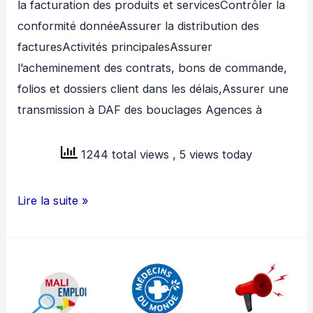
la facturation des produits et servicesContrôler la
conformité donnéeAssurer la distribution des
facturesActivités principalesAssurer
l’acheminement des contrats, bons de commande,
folios et dossiers client dans les délais,Assurer une
transmission à DAF des bouclages Agences à
1244 total views
, 5 views today
RMO
Lire la suite »
MALI
RECRUTE
AGENT
DE
LIAISON