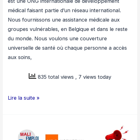
est une ONG internationale de développement
médical faisant partie d’un réseau international.
Nous fournissons une assistance médicale aux
groupes vulnérables, en Belgique et dans le reste
du monde. Nous voulons une couverture
universelle de santé où chaque personne a accès
aux soins,
835 total views
, 7 views today
MEDECINS
Lire la suite »
DU
MONDE
RECRUTE
COUNTRY