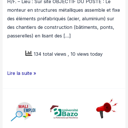
H/F. – Lieu : Sur site OBJECTIF DU POSTE : Le
monteur en structures métalliques assemble et fixe
des éléments préfabriqués (acier, aluminium) sur
des chantiers de construction (bâtiments, ponts,
passerelles) en lisant des […]
134 total views
, 10 views today
GRM
Lire la suite »
MALI
RECRUTE
05
MONTEURS
EN
STRUCTURE