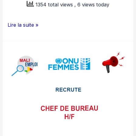
1354 total views
, 6 views today
AFG
Lire la suite »
BANK
MALI
RECRUTE
ORGANISATEUR
BANCAIRE
JUNIOR
H/F