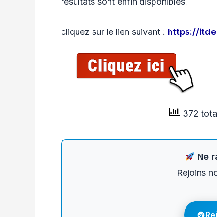
resultats sont enfin disponibles.
cliquez sur le lien suivant :
https://it
372 tota
Ne ra
Rejoins n
Re