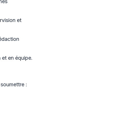
mes
vision et
rédaction
n et en équipe.
 soumettre :