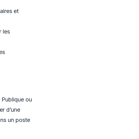
aires et
 les
des
é Publique ou
ier d’une
ans un poste