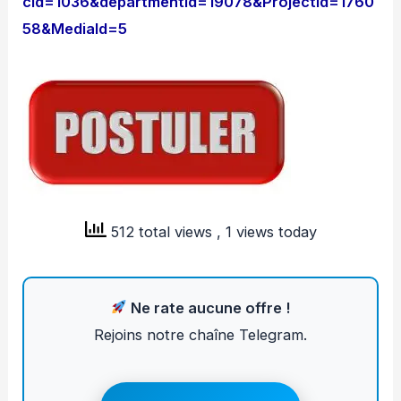
cid=1036&departmentId=19078&ProjectId=1760
58&MediaId=5
512 total views
, 1 views today
Ne rate aucune offre !
Rejoins notre chaîne Telegram.