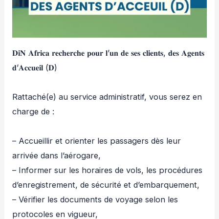
𝐃𝐢𝐍 𝐀𝐟𝐫𝐢𝐜𝐚 𝐫𝐞𝐜𝐡𝐞𝐫𝐜𝐡𝐞 𝐩𝐨𝐮𝐫 𝐥’𝐮𝐧 𝐝𝐞 𝐬𝐞𝐬 𝐜𝐥𝐢𝐞𝐧𝐭𝐬, 𝐝𝐞𝐬 𝐀𝐠𝐞𝐧𝐭𝐬
𝐝’𝐀𝐜𝐜𝐮𝐞𝐢𝐥 (𝐃)
Rattaché(e) au service administratif, vous serez en
charge de :
– Accueillir et orienter les passagers dès leur
arrivée dans l’aérogare,
– Informer sur les horaires de vols, les procédures
d’enregistrement, de sécurité et d’embarquement,
– Vérifier les documents de voyage selon les
protocoles en vigueur,