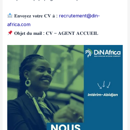
𝐄𝐧𝐯𝐨𝐲𝐞𝐳 𝐯𝐨𝐭𝐫𝐞 𝐂𝐕 𝐚̀ :
recrutement@din-
africa.com
𝐎𝐛𝐣𝐞𝐭 𝐝𝐮 𝐦𝐚𝐢𝐥 : 𝐂𝐕 – 𝐀𝐆𝐄𝐍𝐓 𝐀𝐂𝐂𝐔𝐄𝐈𝐋