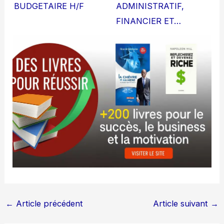
BUDGETAIRE H/F
ADMINISTRATIF,
FINANCIER ET…
←
Article précédent
Article suivant
→