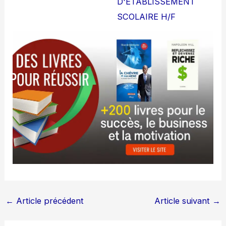
D'ETABLISSEMENT
SCOLAIRE H/F
←
Article précédent
Article suivant
→