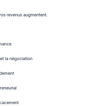
 vos revenus augmentent.
rmance
 et la négociation
idement
reneurial
ficacement