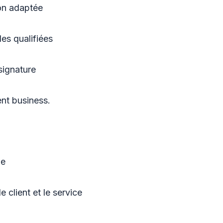
on adaptée
es qualifiées
 signature
t business.
ue
e client et le service