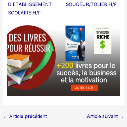
D'ETABLISSEMENT
SOUDEUR/TOLIER H/F
SCOLAIRE H/F
←
Article précédent
Article suivant
→