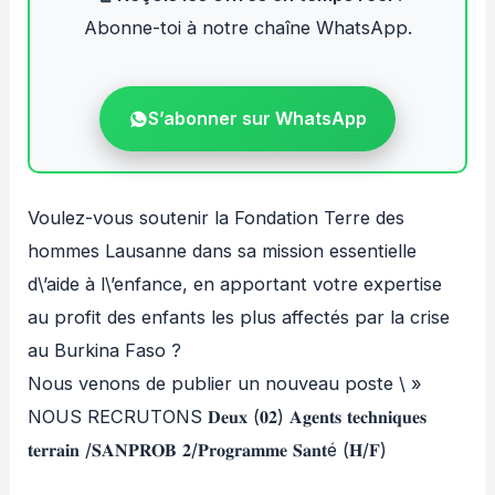
Abonne-toi à notre chaîne WhatsApp.
S’abonner sur WhatsApp
Voulez-vous soutenir la Fondation Terre des
hommes Lausanne dans sa mission essentielle
d\’aide à l\’enfance, en apportant votre expertise
au profit des enfants les plus affectés par la crise
au Burkina Faso ?
Nous venons de publier un nouveau poste \ »
NOUS RECRUTONS 𝐃𝐞𝐮𝐱 (𝟎𝟐) 𝐀𝐠𝐞𝐧𝐭𝐬 𝐭𝐞𝐜𝐡𝐧𝐢𝐪𝐮𝐞𝐬
𝐭𝐞𝐫𝐫𝐚𝐢𝐧 /𝐒𝐀𝐍𝐏𝐑𝐎𝐁 𝟐/𝐏𝐫𝐨𝐠𝐫𝐚𝐦𝐦𝐞 𝐒𝐚𝐧𝐭é (𝐇/𝐅)