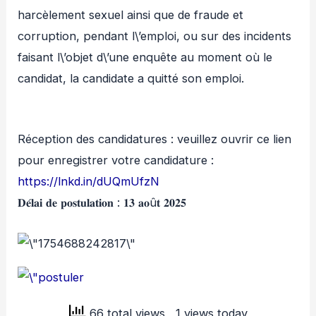
harcèlement sexuel ainsi que de fraude et
corruption, pendant l\’emploi, ou sur des incidents
faisant l\’objet d\’une enquête au moment où le
candidat, la candidate a quitté son emploi.
Réception des candidatures : veuillez ouvrir ce lien
pour enregistrer votre candidature :
https://lnkd.in/dUQmUfzN
𝐃𝐞́𝐥𝐚𝐢 𝐝𝐞 𝐩𝐨𝐬𝐭𝐮𝐥𝐚𝐭𝐢𝐨𝐧 : 𝟏𝟑 𝐚𝐨û𝐭 𝟐𝟎𝟐𝟓
66 total views
, 1 views today