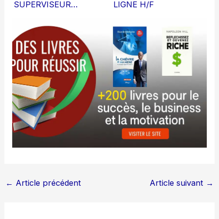
SUPERVISEUR…
LIGNE H/F
←
Article précédent
Article suivant
→