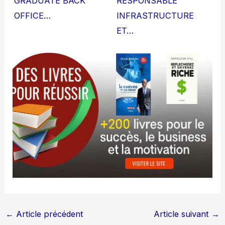
GRADUATE BACK
RESPONSABLE
OFFICE…
INFRASTRUCTURE
ET…
←
Article précédent
Article suivant
→