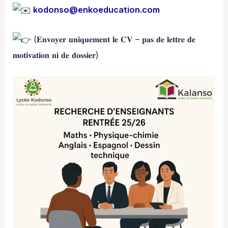
kodonso@enkoeducation.com
(𝐄𝐧𝐯𝐨𝐲𝐞𝐫 𝐮𝐧𝐢𝐪𝐮𝐞𝐦𝐞𝐧𝐭 𝐥𝐞 𝐂𝐕 – 𝐩𝐚𝐬 𝐝𝐞 𝐥𝐞𝐭𝐭𝐫𝐞 𝐝𝐞
𝐦𝐨𝐭𝐢𝐯𝐚𝐭𝐢𝐨𝐧 𝐧𝐢 𝐝𝐞 𝐝𝐨𝐬𝐬𝐢𝐞𝐫)