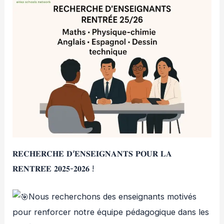
𝐑𝐄𝐂𝐇𝐄𝐑𝐂𝐇𝐄 𝐃’𝐄𝐍𝐒𝐄𝐈𝐆𝐍𝐀𝐍𝐓𝐒 𝐏𝐎𝐔𝐑 𝐋𝐀
𝐑𝐄𝐍𝐓𝐑𝐄́𝐄 𝟐𝟎𝟐𝟓-𝟐𝟎𝟐𝟔 !
Nous recherchons des enseignants motivés
p
our renforcer notre équipe pédagogique dans les