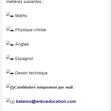
matières suivantes :
Maths
Physique-chimie
Anglais
Espagnol
Dessin technique
𝐂𝐚𝐧𝐝𝐢𝐝𝐚𝐭𝐮𝐫𝐞 𝐮𝐧𝐢𝐪𝐮𝐞𝐦𝐞𝐧𝐭 𝐩𝐚𝐫 𝐦𝐚𝐢𝐥 :
kalanso@enkoeducation.com