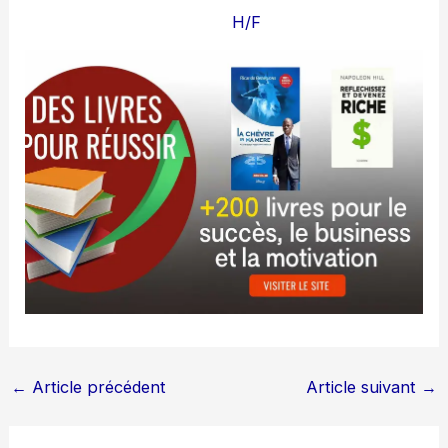
H/F
←
Article précédent
Article suivant
→