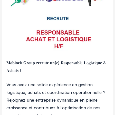
𝐌𝐨𝐛𝐢𝐧𝐞𝐤 𝐆𝐫𝐨𝐮𝐩 𝐫𝐞𝐜𝐫𝐮𝐭𝐞 𝐮𝐧(𝐞) 𝐑𝐞𝐬𝐩𝐨𝐧𝐬𝐚𝐛𝐥𝐞 𝐋𝐨𝐠𝐢𝐬𝐭𝐢𝐪𝐮𝐞 &
𝐀𝐜𝐡𝐚𝐭𝐬 !
Vous avez une solide expérience en gestion
logistique, achats et coordination opérationnelle ?
Rejoignez une entreprise dynamique en pleine
croissance et contribuez à l’optimisation de nos