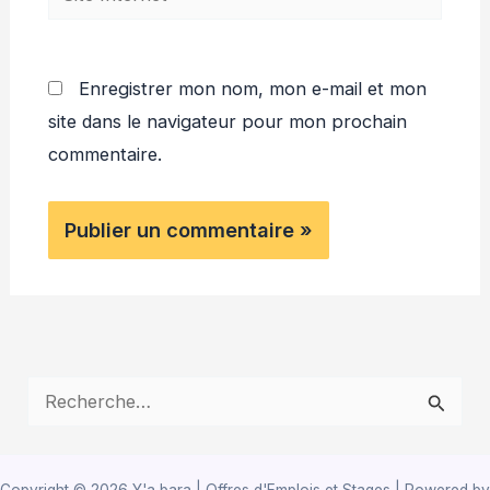
Internet
Enregistrer mon nom, mon e-mail et mon
site dans le navigateur pour mon prochain
commentaire.
R
e
c
Copyright © 2026 Y'a bara | Offres d'Emplois et Stages | Powered by