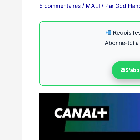
5 commentaires
/
MALI
/ Par
God Han
Reçois les
Abonne-toi à
S’abo