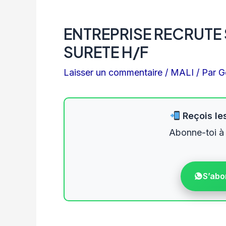
ENTREPRISE RECRUTE 
SURETE H/F
Laisser un commentaire
/
MALI
/ Par
G
Reçois les
Abonne-toi à
S’abo