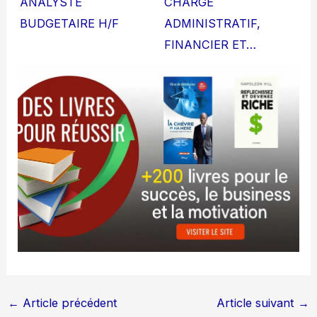
ANALYSTE
CHARGE
BUDGETAIRE H/F
ADMINISTRATIF,
FINANCIER ET…
←
Article précédent
Article suivant
→