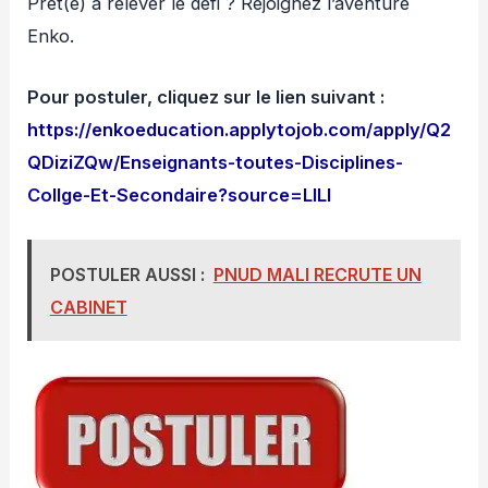
Prêt(e) à relever le défi ? Rejoignez l’aventure
Enko.
Pour postuler, cliquez sur le lien suivant :
https://enkoeducation.applytojob.com/apply/Q2
QDiziZQw/Enseignants-toutes-Disciplines-
Collge-Et-Secondaire?source=LILI
POSTULER AUSSI :
PNUD MALI RECRUTE UN
CABINET