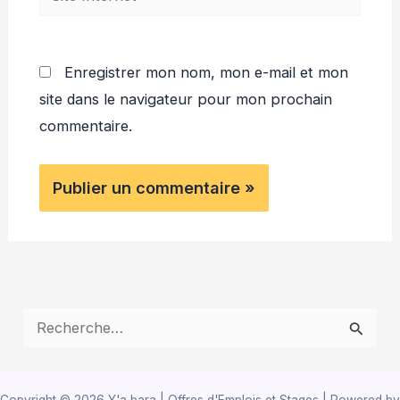
Internet
Enregistrer mon nom, mon e-mail et mon
site dans le navigateur pour mon prochain
commentaire.
R
e
c
Copyright © 2026 Y'a bara | Offres d'Emplois et Stages | Powered by