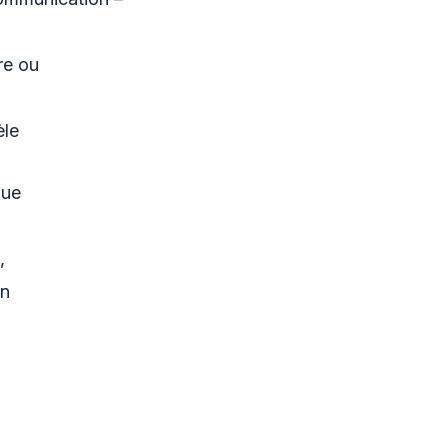
re ou
èle
que
,
on