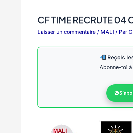
CF TIME RECRUTE 04 
Laisser un commentaire
/
MALI
/ Par
G
Reçois les
Abonne-toi à
S’abo