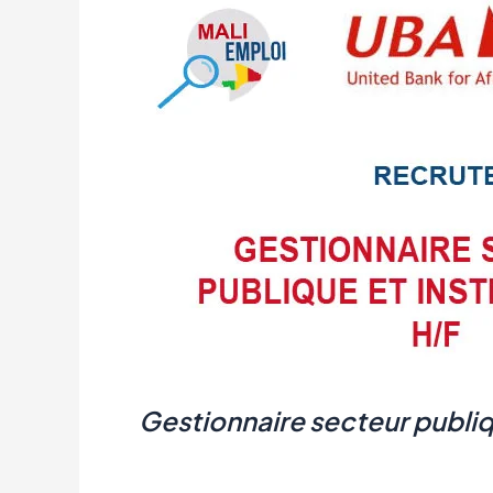
Gestionnaire s
ecteur p
ubliq