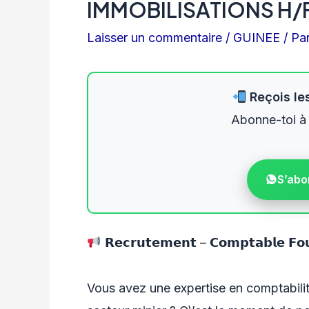
IMMOBILISATIONS H/
Laisser un commentaire
/
GUINEE
/ Pa
Reçois les
Abonne-toi à
S’abo
𝗥𝗲𝗰𝗿𝘂𝘁𝗲𝗺𝗲𝗻𝘁 – 𝗖𝗼𝗺𝗽𝘁𝗮𝗯𝗹𝗲 𝗙𝗼𝘂
Vous avez une expertise en comptabilit