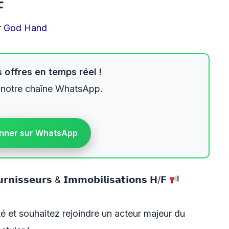
F
r
God Hand
 offres en temps réel !
 notre chaîne WhatsApp.
nner sur WhatsApp
𝗻𝗶𝘀𝘀𝗲𝘂𝗿𝘀 & 𝗜𝗺𝗺𝗼𝗯𝗶𝗹𝗶𝘀𝗮𝘁𝗶𝗼𝗻𝘀 𝗛/𝗙
é et souhaitez rejoindre un acteur majeur du