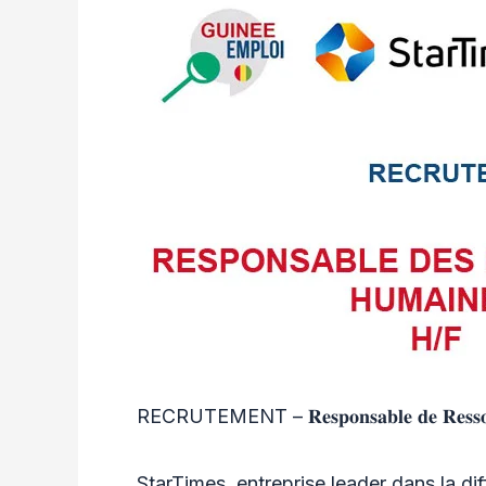
RECRUTEMENT – 𝐑𝐞𝐬𝐩𝐨𝐧𝐬𝐚𝐛𝐥𝐞 𝐝𝐞 𝐑𝐞𝐬𝐬𝐨𝐮𝐫
StarTimes, entreprise leader dans la di