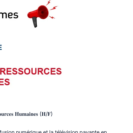
𝐜𝐞𝐬 𝐇𝐮𝐦𝐚𝐢𝐧𝐞𝐬 (𝐇/𝐅)
ffusion numérique et la télévision payante en