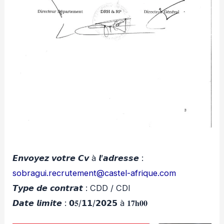
𝙀𝙣𝙫𝙤𝙮𝙚𝙯 𝙫𝙤𝙩𝙧𝙚 𝘾𝙫 à 𝙡’𝙖𝙙𝙧𝙚𝙨𝙨𝙚 :
sobragui.recrutement@castel-afrique.com
𝙏𝙮𝙥𝙚 𝙙𝙚 𝙘𝙤𝙣𝙩𝙧𝙖𝙩 : CDD / CDI
𝘿𝙖𝙩𝙚 𝙡𝙞𝙢𝙞𝙩𝙚 : 𝟬𝟓/𝟭𝟭/𝟮𝟬𝟮𝟱 à 𝟏𝟕𝐡𝟎𝟎