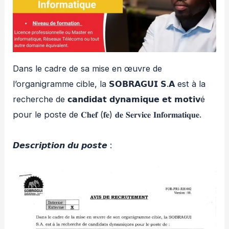
Dans le cadre de sa mise en œuvre de
l’organigramme cible, la 𝗦𝗢𝗕𝗥𝗔𝗚𝗨𝗜 𝗦.𝗔 est à la
recherche de 𝗰𝗮𝗻𝗱𝗶𝗱𝗮𝘁 𝗱𝘆𝗻𝗮𝗺𝗶𝗾𝘂𝗲 𝗲𝘁 𝗺𝗼𝘁𝗶𝘃é
pour le poste de 𝐂𝐡𝐞𝐟 (𝐟𝐞) 𝐝𝐞 𝐒𝐞𝐫𝐯𝐢𝐜𝐞 𝐈𝐧𝐟𝐨𝐫𝐦𝐚𝐭𝐢𝐪𝐮𝐞.
𝘿𝙚𝙨𝙘𝙧𝙞𝙥𝙩𝙞𝙤𝙣 𝙙𝙪 𝙥𝙤𝙨𝙩𝙚 :