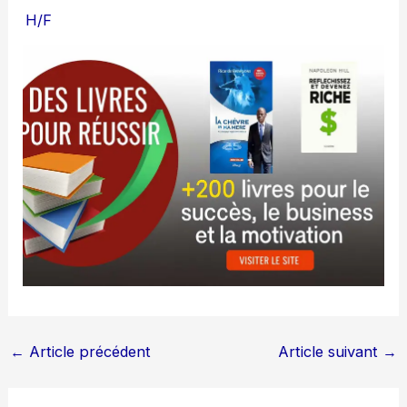
H/F
←
Article précédent
Article suivant
→