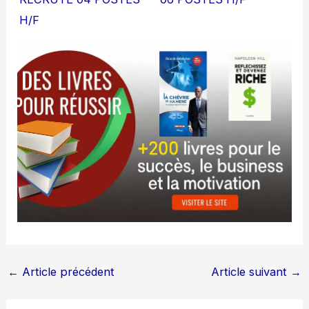
H/F
←
Article précédent
Article suivant
→