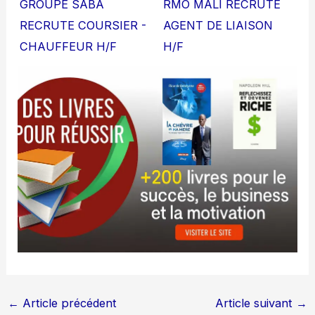
GROUPE SABA
RMO MALI RECRUTE
RECRUTE COURSIER -
AGENT DE LIAISON
CHAUFFEUR H/F
H/F
←
Article précédent
Article suivant
→