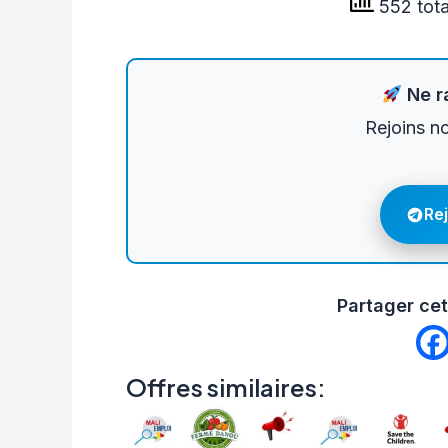
552 tota
Ne ra
Rejoins n
Re
Partager cet
Offres similaires: