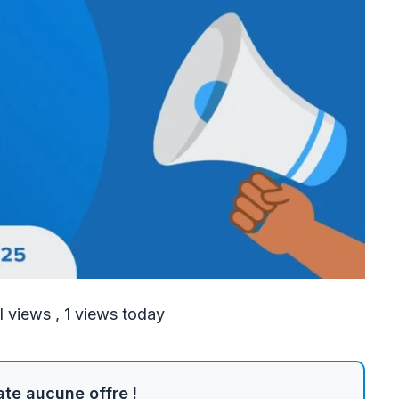
l views
, 1 views today
te aucune offre !