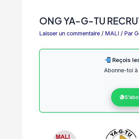
ONG YA-G-TU RECRUT
Laisser un commentaire
/
MALI
/ Par
G
Reçois les
Abonne-toi à
S’abo