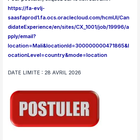
https://fa-evlj-
saasfaprod1.fa.ocs.oraclecloud.com/hcmUI/Can
didateExperience/en/sites/CX_1001/job/19996/a
pply/email?
location=Mali&locationId=300000000471865&l
ocationLevel=country&mode=location
DATE LIMITE : 28 AVRIL 2026