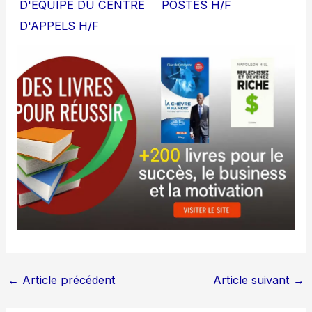
D'EQUIPE DU CENTRE
POSTES H/F
D'APPELS H/F
←
Article précédent
Article suivant
→