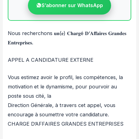
S’abonner sur WhatsApp
Nous recherchons 𝐮𝐧(𝐞) 𝐂𝐡𝐚𝐫𝐠é 𝐃‘𝐀𝐟𝐟𝐚𝐢𝐫𝐞𝐬 𝐆𝐫𝐚𝐧𝐝𝐞𝐬
𝐄𝐧𝐭𝐫𝐞𝐩𝐫𝐢𝐬𝐞𝐬.
APPEL A CANDIDATURE EXTERNE
Vous estimez avoir le profil, les compétences, la
motivation et le dynamisme, pour pourvoir au
poste sous cité, la
Direction Générale, à travers cet appel, vous
encourage à soumettre votre candidature.
CHARGE D‘AFFAIRES GRANDES ENTREPRISES