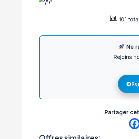
101 tota
Ne ra
Rejoins n
Re
Partager cet
Offres similaires: