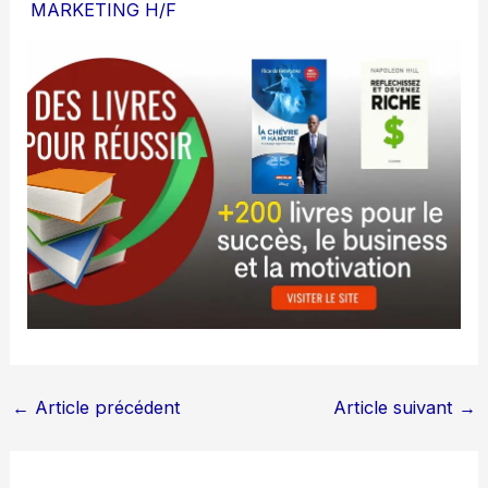
MARKETING H/F
←
Article précédent
Article suivant
→