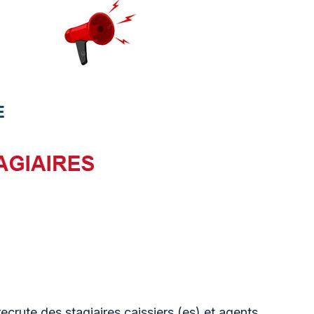
crute des stagiaires caissiers (es) et agents