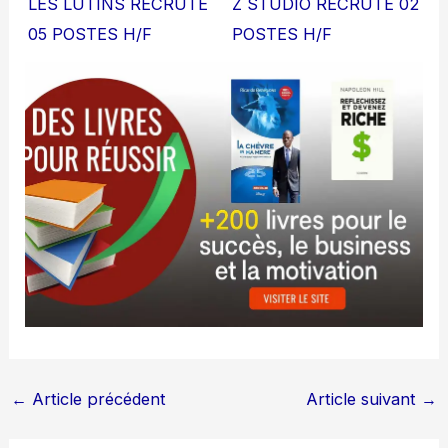
LES LUTINS RECRUTE
Z STUDIO RECRUTE 02
05 POSTES H/F
POSTES H/F
←
Article précédent
Article suivant
→