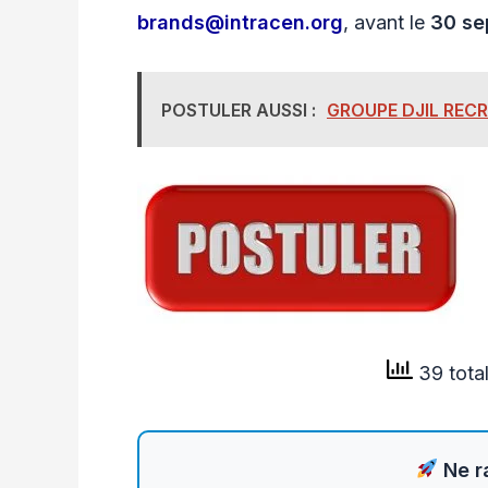
brands@intracen.org
, avant le
30 se
POSTULER AUSSI :
GROUPE DJIL REC
39 tota
Ne ra