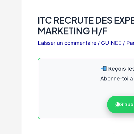
ITC RECRUTE DES EX
MARKETING H/F
Laisser un commentaire
/
GUINEE
/ Pa
Reçois les
Abonne-toi à
S’abo