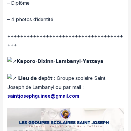
– Diplôme
– 4 photos d’identité
++++++++++++++++++++++++++++++++++++
+++
𝗞𝗮𝗽𝗼𝗿𝗼-𝗗𝗶𝘅𝗶𝗻𝗻-𝗟𝗮𝗺𝗯𝗮𝗻𝘆𝗶-𝗬𝗮𝘁𝘁𝗮𝘆𝗮
𝗟𝗶𝗲𝘂 𝗱𝗲 𝗱é𝗽ô𝘁 : Groupe scolaire Saint
Joseph de Lambanyi ou par mail :
saintjosephguinee@gmail.com