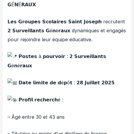
𝗚É𝗡É𝗥𝗔𝗨𝗫
𝗟𝗲𝘀 𝗚𝗿𝗼𝘂𝗽𝗲𝘀 𝗦𝗰𝗼𝗹𝗮𝗶𝗿𝗲𝘀 𝗦𝗮𝗶𝗻𝘁 𝗝𝗼𝘀𝗲𝗽𝗵 recrutent
𝟮 𝗦𝘂𝗿𝘃𝗲𝗶𝗹𝗹𝗮𝗻𝘁𝘀 𝗚é𝗻é𝗿𝗮𝘂𝘅 dynamiques et engagés
pour rejoindre leur équipe
éducative.
𝗣𝗼𝘀𝘁𝗲𝘀 à 𝗽𝗼𝘂𝗿𝘃𝗼𝗶𝗿 : 𝟮 𝗦𝘂𝗿𝘃𝗲𝗶𝗹𝗹𝗮𝗻𝘁𝘀
𝗚é𝗻é𝗿𝗮𝘂𝘅
𝗗𝗮𝘁𝗲 𝗹𝗶𝗺𝗶𝘁𝗲 𝗱𝗲 𝗱é𝗽ô𝘁 : 𝟮𝟴 𝗝𝘂𝗶𝗹𝗹𝗲𝘁 𝟮𝟬𝟮𝟱
𝗣𝗿𝗼𝗳𝗶𝗹 𝗿𝗲𝗰𝗵𝗲𝗿𝗰𝗵é :
– Âgé entre 30 et 43 ans
– Titulaire au moins d’un diplôme de licence