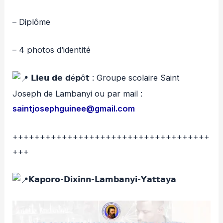
– Diplôme
– 4 photos d’identité
𝗟𝗶𝗲𝘂 𝗱𝗲 𝗱é𝗽ô𝘁 : Groupe scolaire Saint
Joseph de Lambanyi ou par mail :
saintjosephguinee@gmail.com
++++++++++++++++++++++++++++++++++++
+++
𝗞𝗮𝗽𝗼𝗿𝗼-𝗗𝗶𝘅𝗶𝗻𝗻-𝗟𝗮𝗺𝗯𝗮𝗻𝘆𝗶-𝗬𝗮𝘁𝘁𝗮𝘆𝗮