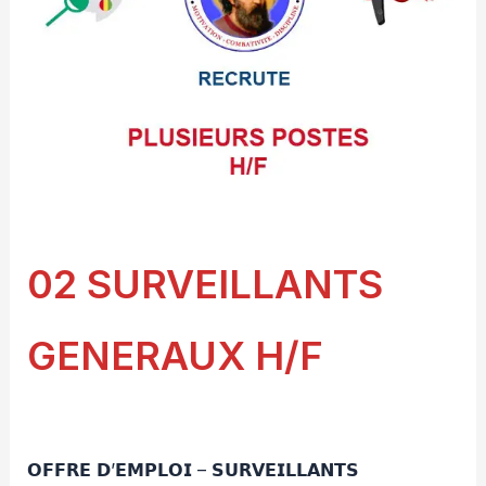
02 SURVEILLANTS
GENERAUX H/F
𝗢𝗙𝗙𝗥𝗘 𝗗’𝗘𝗠𝗣𝗟𝗢𝗜 – 𝗦𝗨𝗥𝗩𝗘𝗜𝗟𝗟𝗔𝗡𝗧𝗦