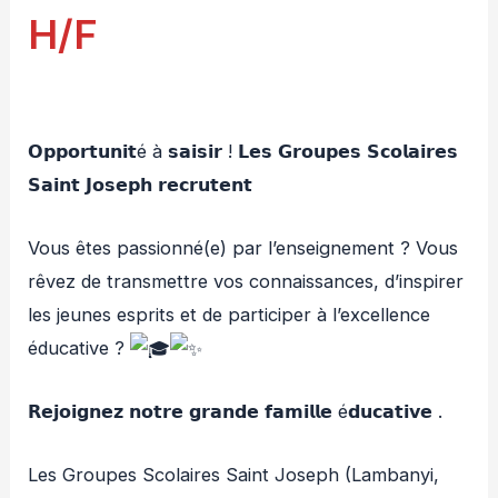
H/F
𝗢𝗽𝗽𝗼𝗿𝘁𝘂𝗻𝗶𝘁é à 𝘀𝗮𝗶𝘀𝗶𝗿 ! 𝗟𝗲𝘀 𝗚𝗿𝗼𝘂𝗽𝗲𝘀 𝗦𝗰𝗼𝗹𝗮𝗶𝗿𝗲𝘀
𝗦𝗮𝗶𝗻𝘁 𝗝𝗼𝘀𝗲𝗽𝗵 𝗿𝗲𝗰𝗿𝘂𝘁𝗲𝗻𝘁
Vous êtes passionné(e) par l’enseignement ? Vous
rêvez de
transmettre vos connaissances, d’inspirer
les jeunes esprits et de participer à l’excellence
éducative ?
𝗥𝗲𝗷𝗼𝗶𝗴𝗻𝗲𝘇 𝗻𝗼𝘁𝗿𝗲 𝗴𝗿𝗮𝗻𝗱𝗲 𝗳𝗮𝗺𝗶𝗹𝗹𝗲 é𝗱𝘂𝗰𝗮𝘁𝗶𝘃𝗲 .
Les Groupes Scolaires Saint Joseph (Lambanyi,