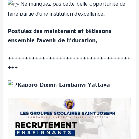
Ne manquez pas cette belle opportunité de
faire partie d’une institution d’excellence｡
𝗣𝗼𝘀𝘁𝘂𝗹𝗲𝘇 𝗱è𝘀 𝗺𝗮𝗶𝗻𝘁𝗲𝗻𝗮𝗻𝘁 𝗲𝘁 𝗯â𝘁𝗶𝘀𝘀𝗼𝗻𝘀
𝗲𝗻𝘀𝗲𝗺𝗯𝗹𝗲 𝗹’𝗮𝘃𝗲𝗻𝗶𝗿 𝗱𝗲 𝗹’é𝗱𝘂𝗰𝗮𝘁𝗶𝗼𝗻｡
++++++++++++++++++++++++++++++++++++
+++
𝗞𝗮𝗽𝗼𝗿𝗼-𝗗𝗶𝘅𝗶𝗻𝗻-𝗟𝗮𝗺𝗯𝗮𝗻𝘆𝗶-𝗬𝗮𝘁𝘁𝗮𝘆𝗮