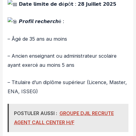
𝗗𝗮𝘁𝗲 𝗹𝗶𝗺𝗶𝘁𝗲 𝗱𝗲 𝗱é𝗽ô𝘁 : 𝟮𝟴 𝗝𝘂𝗶𝗹𝗹𝗲𝘁 𝟮𝟬𝟮𝟱
𝙋𝙧𝙤𝙛𝙞𝙡 𝙧𝙚𝙘𝙝𝙚𝙧𝙘𝙝é :
– Âgé de 35 ans au moins
– Ancien enseignant ou administrateur scolaire
ayant exercé au moins 5 ans
– Titulaire d’un diplôme supérieur (Licence, Master,
ENA, ISSEG)
POSTULER AUSSI :
GROUPE DJIL RECRUTE
AGENT CALL CENTER H/F