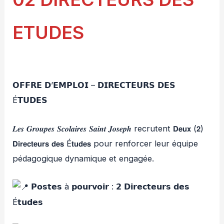
ETUDES
𝗢𝗙𝗙𝗥𝗘 𝗗’𝗘𝗠𝗣𝗟𝗢𝗜 – 𝗗𝗜𝗥𝗘𝗖𝗧𝗘𝗨𝗥𝗦 𝗗𝗘𝗦
É𝗧𝗨𝗗𝗘𝗦
𝑳𝒆𝒔 𝑮𝒓𝒐𝒖𝒑𝒆𝒔 𝑺𝒄𝒐𝒍𝒂𝒊𝒓𝒆𝒔 𝑺𝒂𝒊𝒏𝒕 𝑱𝒐𝒔𝒆𝒑𝒉 recrutent 𝗗𝗲𝘂𝘅 (𝟮)
𝗗𝗶𝗿𝗲𝗰𝘁𝗲𝘂𝗿𝘀 𝗱𝗲𝘀 É𝘁𝘂𝗱𝗲𝘀 pour renforcer leur équipe
pédagogique dynamique et e
ngagée.
𝗣𝗼𝘀𝘁𝗲𝘀 à 𝗽𝗼𝘂𝗿𝘃𝗼𝗶𝗿 : 𝟮 𝗗𝗶𝗿𝗲𝗰𝘁𝗲𝘂𝗿𝘀 𝗱𝗲𝘀
É𝘁𝘂𝗱𝗲𝘀