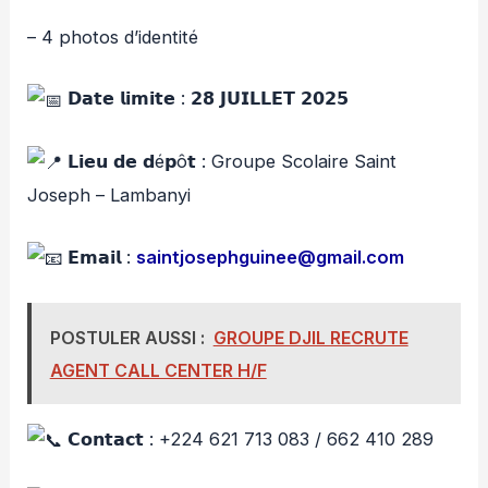
– 4 photos d’identité
𝗗𝗮𝘁𝗲 𝗹𝗶𝗺𝗶𝘁𝗲 : 𝟮𝟴 𝗝𝗨𝗜𝗟𝗟𝗘𝗧 𝟮𝟬𝟮𝟱
𝗟𝗶𝗲𝘂 𝗱𝗲 𝗱é𝗽ô𝘁 : Groupe Scolaire Saint
Joseph – Lambanyi
𝗘𝗺𝗮𝗶𝗹 :
saintjosephguinee@gmail.com
POSTULER AUSSI :
GROUPE DJIL RECRUTE
AGENT CALL CENTER H/F
𝗖𝗼𝗻𝘁𝗮𝗰𝘁 : +224 621 713 083 / 662 410 289