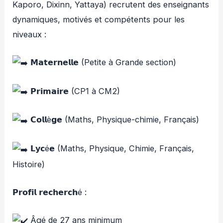
Kaporo, Dixinn, Yattaya) recrutent des enseignants
dynamiques, motivés et compétents pour les
niveaux :
𝗠𝗮𝘁𝗲𝗿𝗻𝗲𝗹𝗹𝗲 (Petite à Grande section)
𝗣𝗿𝗶𝗺𝗮𝗶𝗿𝗲 (CP1 à CM2)
𝗖𝗼𝗹𝗹è𝗴𝗲 (Maths, Physique-chimie, Français)
𝗟𝘆𝗰é𝗲 (Maths, Physique, Chimie, Français,
Histoire)
𝗣𝗿𝗼𝗳𝗶𝗹 𝗿𝗲𝗰𝗵𝗲𝗿𝗰𝗵é :
Âgé de 27 ans minimum