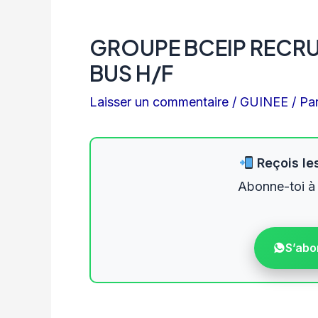
GROUPE BCEIP RECRU
BUS H/F
Laisser un commentaire
/
GUINEE
/ Pa
Reçois les
Abonne-toi à
S’abo