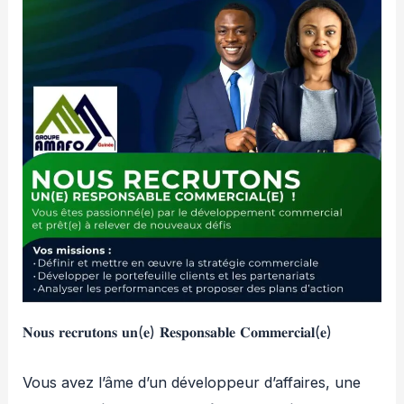
𝐍𝐨𝐮𝐬 𝐫𝐞𝐜𝐫𝐮𝐭𝐨𝐧𝐬 𝐮𝐧(𝐞) 𝐑𝐞𝐬𝐩𝐨𝐧𝐬𝐚𝐛𝐥𝐞 𝐂𝐨𝐦𝐦𝐞𝐫𝐜𝐢𝐚𝐥(𝐞)
Vous avez l’âme d’un développeur
d’affaires, une