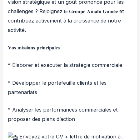
vision stratégique et un goût prononcé pour les
challenges ? Rejoignez 𝐥𝐞 𝐆𝐫𝐨𝐮𝐩𝐞 𝐀𝐦𝐚𝐟𝐨 𝐆𝐮𝐢𝐧𝐞́𝐞 et
contribuez activement à la croissance de notre
activité.
𝐕𝐨𝐬 𝐦𝐢𝐬𝐬𝐢𝐨𝐧𝐬 𝐩𝐫𝐢𝐧𝐜𝐢𝐩𝐚𝐥𝐞𝐬 :
* Élaborer et exécuter la stratégie commerciale
* Développer le portefeuille clients et les
partenariats
* Analyser les performances commerciales et
proposer des plans d’action
Envoyez votre CV + lettre de motivation à :