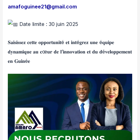
amafoguinee21@gmail.com
Date limite : 30 juin 2025
𝐒𝐚𝐢𝐬𝐢𝐬𝐬𝐞𝐳 𝐜𝐞𝐭𝐭𝐞 𝐨𝐩𝐩𝐨𝐫𝐭𝐮𝐧𝐢𝐭é 𝐞𝐭 𝐢𝐧𝐭é𝐠𝐫𝐞𝐳 𝐮𝐧𝐞 é𝐪𝐮𝐢𝐩𝐞
𝐝𝐲𝐧𝐚𝐦𝐢𝐪𝐮𝐞 𝐚𝐮 𝐜œ𝐮𝐫 𝐝𝐞 𝐥’𝐢𝐧𝐧𝐨𝐯𝐚𝐭𝐢𝐨𝐧 𝐞𝐭 𝐝𝐮 𝐝é𝐯𝐞𝐥𝐨𝐩𝐩𝐞𝐦𝐞𝐧𝐭
𝐞𝐧 𝐆𝐮𝐢𝐧é𝐞