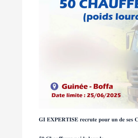
𝐆𝐈 𝐄𝐗𝐏𝐄𝐑𝐓𝐈𝐒𝐄 𝐫𝐞𝐜𝐫𝐮𝐭𝐞 𝐩𝐨𝐮𝐫 𝐮𝐧 𝐝𝐞 𝐬𝐞𝐬 𝐂𝐥𝐢