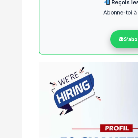
Reçois les
Abonne-toi à
S’abo