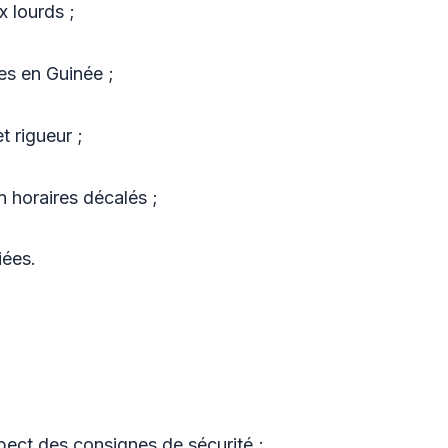
x lourds ;
es en Guinée ;
t rigueur ;
en horaires décalés ;
iées.
pect des consignes de sécurité ;