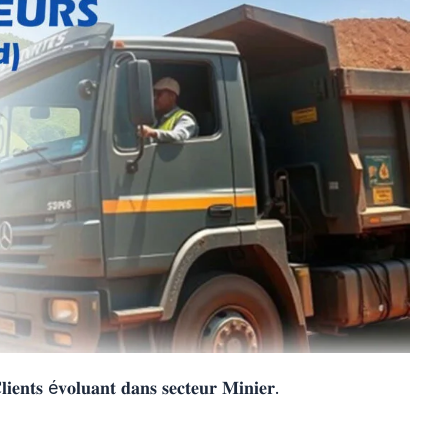
𝐞𝐧𝐭𝐬 é𝐯𝐨𝐥𝐮𝐚𝐧𝐭 𝐝𝐚𝐧𝐬 𝐬𝐞𝐜𝐭𝐞𝐮𝐫 𝐌𝐢𝐧𝐢𝐞𝐫.