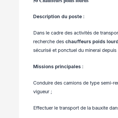
𝟓𝟎 𝐂𝐡𝐚𝐮𝐟𝐟𝐞𝐮𝐫𝐬 𝐩𝐨𝐢𝐝𝐬 𝐥𝐨𝐮𝐫𝐝𝐬
Description du poste :
Dans le cadre des activités de transpo
recherche des
chauffeurs poids lour
sécurisé et ponctuel du minerai depuis 
Missions principales :
Conduire des camions de type semi-re
vigueur ;
Effectuer le transport de la bauxite dans