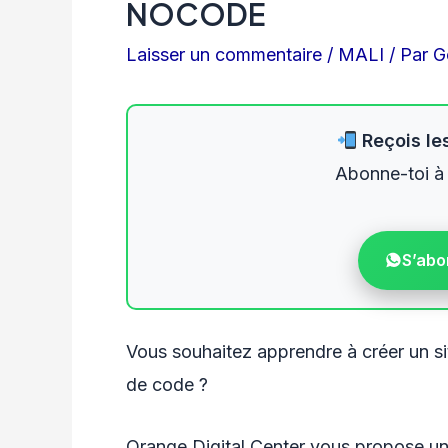
NOCODE
Laisser un commentaire
/
MALI
/ Par
G
Reçois les
Abonne-toi à
S’abo
Vous souhaitez apprendre à créer un si
de code ?
Orange Digital Center vous propose u