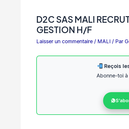
D2C SAS MALI RECRU
GESTION H/F
Laisser un commentaire
/
MALI
/ Par
G
Reçois les
Abonne-toi à
S’abo