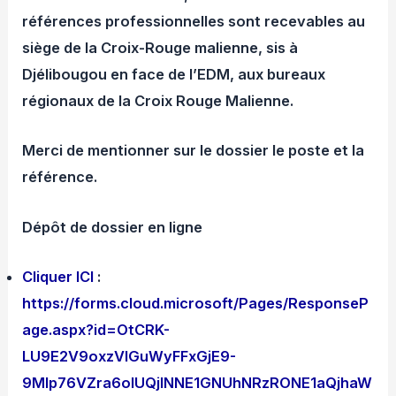
références professionnelles sont recevables au
siège de la Croix-Rouge malienne, sis à
Djélibougou en face de l’EDM, aux bureaux
régionaux de la Croix Rouge Malienne.
Merci de mentionner sur le dossier le poste et la
référence.
Dépôt de dossier en ligne
Cliquer ICI
:
https://forms.cloud.microsoft/Pages/ResponseP
age.aspx?id=OtCRK-
LU9E2V9oxzVlGuWyFFxGjE9-
9Mlp76VZra6olUQjlNNE1GNUhNRzRONE1aQjhaW