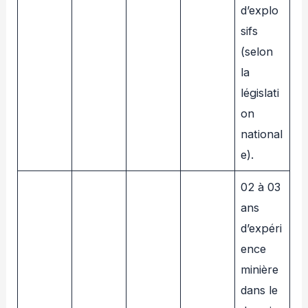
d’explo
sifs
(selon
la
législati
on
national
e).
02 à 03
ans
d’expéri
ence
minière
dans le