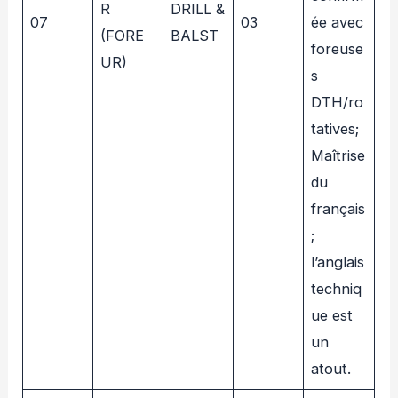
R
DRILL &
07
03
ée avec
(FORE
BALST
foreuse
UR)
s
DTH/ro
tatives;
Maîtrise
du
français
;
l’anglais
techniq
ue est
un
atout.