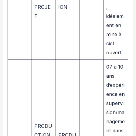
PROJE
ION
,
T
idéalem
ent en
mine à
ciel
ouvert.
07 à 10
ans
d’expéri
ence en
supervi
sion/ma
nageme
PRODU
nt dans
CTION
PRODU