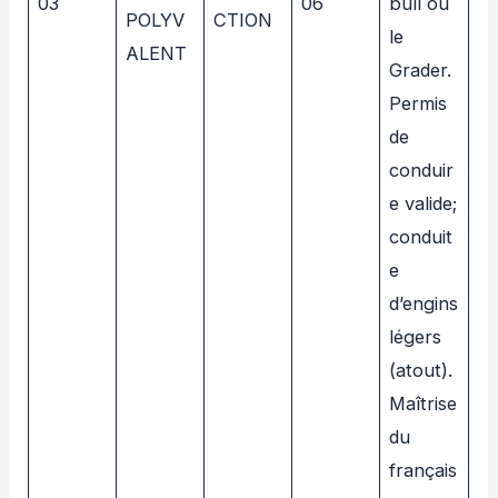
03
06
bull ou
POLYV
CTION
le
ALENT
Grader.
Permis
de
conduir
e valide;
conduit
e
d’engins
légers
(atout).
Maîtrise
du
français