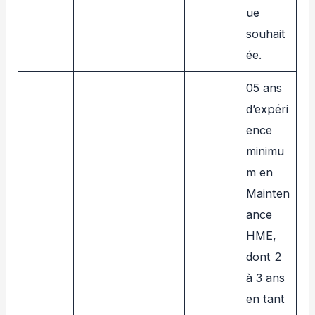
ue
souhait
ée.
05 ans
d’expéri
ence
minimu
m en
Mainten
ance
HME,
dont 2
à 3 ans
en tant