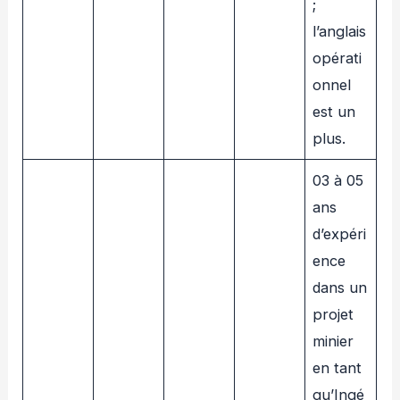
;
l’anglais
opérati
onnel
est un
plus.
03 à 05
ans
d’expéri
ence
dans un
projet
minier
en tant
qu’Ingé