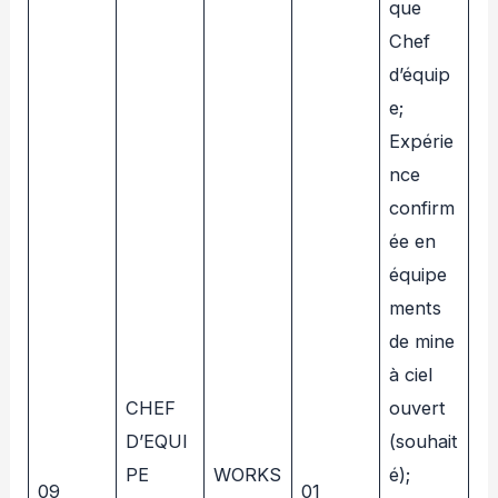
que
Chef
d’équip
e;
Expérie
nce
confirm
ée en
équipe
ments
de mine
à ciel
CHEF
ouvert
D’EQUI
(souhait
PE
WORKS
é);
09
01