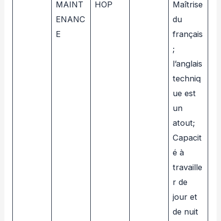
MAINT
HOP
Maîtrise
ENANC
du
E
français
;
l’anglais
techniq
ue est
un
atout;
Capacit
é à
travaille
r de
jour et
de nuit