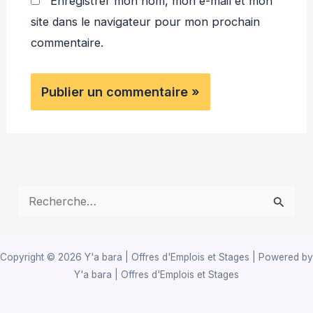
Enregistrer mon nom, mon e-mail et mon
site dans le navigateur pour mon prochain
commentaire.
R
e
c
Copyright © 2026 Y'a bara | Offres d'Emplois et Stages | Powered by
h
Y'a bara | Offres d'Emplois et Stages
e
r