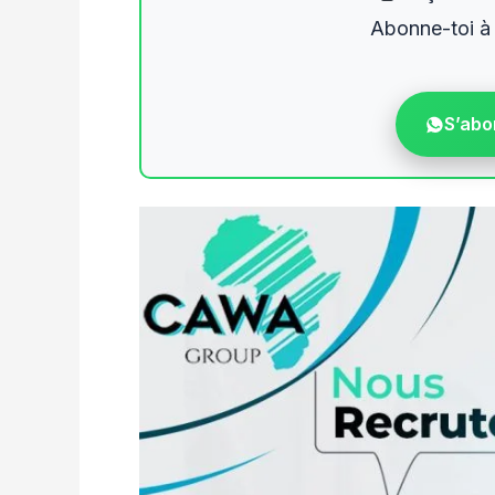
Abonne-toi à
S’abo