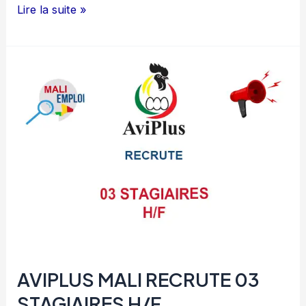
SOCIETE
Lire la suite »
KEITALA
NEGOCE
RECRUTE
GESTIONNAIRE
COMPTABLE
H/F
AVIPLUS MALI RECRUTE 03
STAGIAIRES H/F