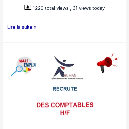
1220 total views
, 31 views today
AVIPLUS
Lire la suite »
MALI
RECRUTE
03
STAGIAIRES
H/F