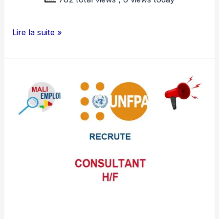
GRM
Lire la suite »
MALI
RECRUTE
02
PROFESSEURS
H/F