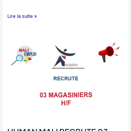
HUMAN
Lire la suite »
MALI
RECRUTE
DES
COMPTABLES
H/F