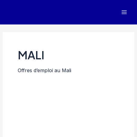
Aller
au
Mai
contenu
Men
MALI
Offres d’emploi au Mali