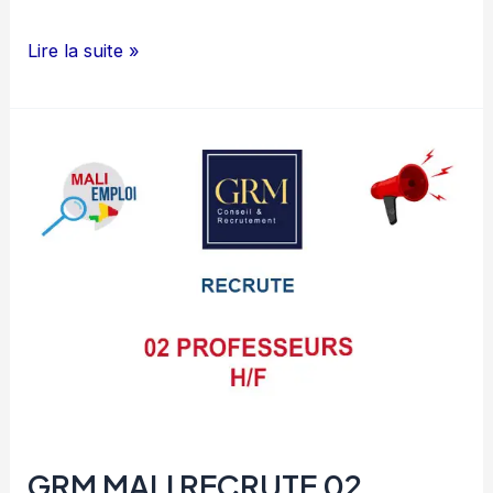
HUMAN
Lire la suite »
MALI
RECRUTE
03
MAGASINIERS
H/F
GRM MALI RECRUTE 02