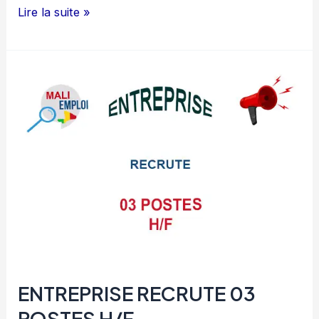
HUMAN
Lire la suite »
MALI
RECRUTE
05
POSTES
H/F
ENTREPRISE RECRUTE 03
POSTES H/F